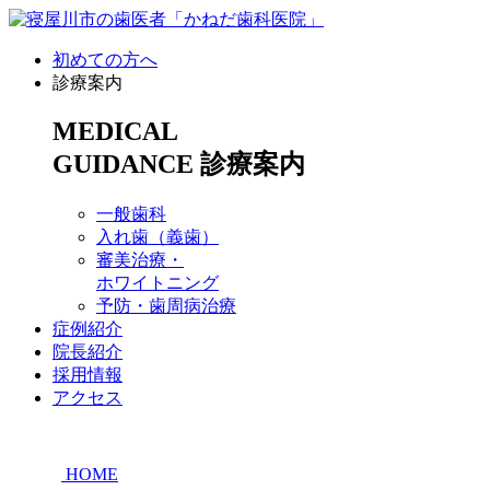
初めての方へ
診療案内
MEDICAL
GUIDANCE
診療案内
一般歯科
入れ歯（義歯）
審美治療・
ホワイトニング
予防・歯周病治療
症例紹介
院長紹介
採用情報
アクセス
HOME