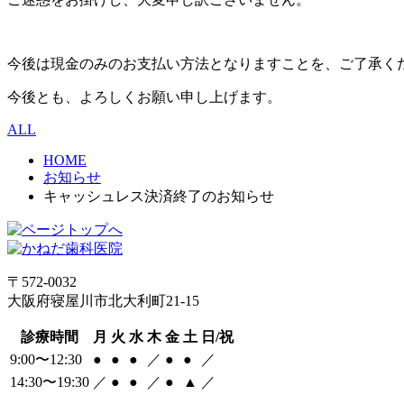
今後は現金のみのお支払い方法となりますことを、ご了承く
今後とも、よろしくお願い申し上げます。
ALL
HOME
お知らせ
キャッシュレス決済終了のお知らせ
〒572-0032
大阪府寝屋川市北大利町21-15
診療時間
月
火
水
木
金
土
日/祝
9:00〜12:30
●
●
●
／
●
●
／
14:30〜19:30
／
●
●
／
●
▲
／